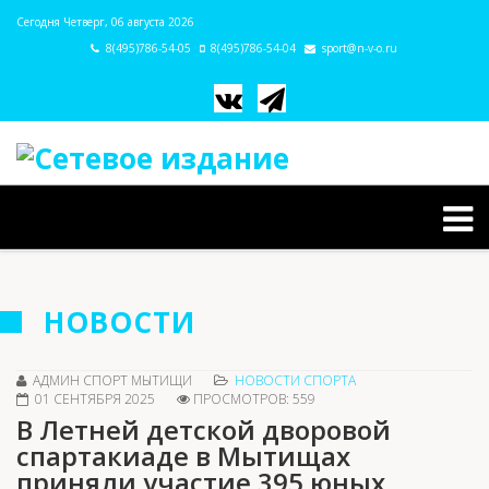
Сегодня Четверг, 06 августа 2026
8(495)786-54-05
8(495)786-54-04
sport@n-v-o.ru
НОВОСТИ
АДМИН СПОРТ МЫТИЩИ
НОВОСТИ СПОРТА
01 СЕНТЯБРЯ 2025
ПРОСМОТРОВ: 559
В Летней детской дворовой
спартакиаде в Мытищах
приняли участие 395 юных