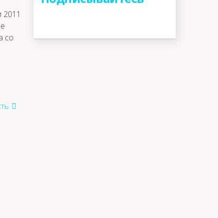
и 2011
че
а со
ть