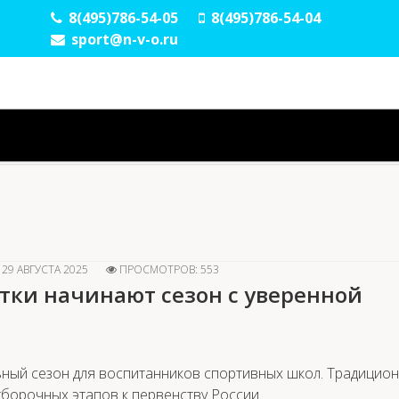
8(495)786-54-05
8(495)786-54-04
sport@n-v-o.ru
29 АВГУСТА 2025
ПРОСМОТРОВ: 553
ки начинают сезон с уверенной
ный сезон для воспитанников спортивных школ. Традицио
борочных этапов к первенству России.