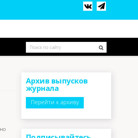
Архив выпусков
журнала
Перейти к архиву
нно
Подписывайтесь