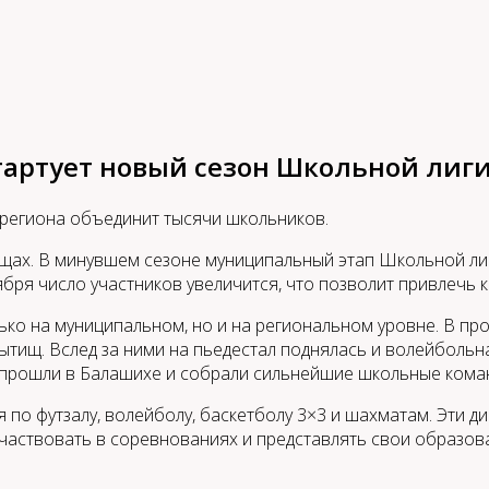
стартует новый сезон Школьной лиг
 региона объединит тысячи школьников.
щах. В минувшем сезоне муниципальный этап Школьной ли
тября число участников увеличится, что позволит привлеч
ко на муниципальном, но и на региональном уровне. В п
ытищ. Вслед за ними на пьедестал поднялась и волейболь
 прошли в Балашихе и собрали сильнейшие школьные кома
 по футзалу, волейболу, баскетболу 3×3 и шахматам. Эти 
участвовать в соревнованиях и представлять свои образо