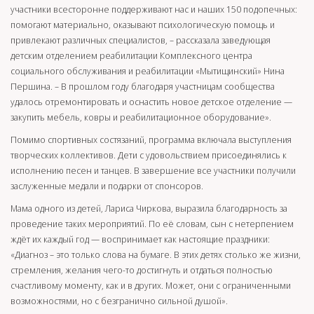
участники всесторонне поддерживают нас и наших 150 подопечных:
помогают материально, оказывают психологическую помощь и
привлекают различных специалистов, – рассказала заведующая
детским отделением реабилитации Комплексного центра
социального обслуживания и реабилитации «Мытищинский» Нина
Першина. – В прошлом году благодаря участницам сообщества
удалось отремонтировать и оснастить новое детское отделение —
закупить мебель, ковры и реабилитационное оборудование».
Помимо спортивных состязаний, программа включала выступления
творческих коллективов. Дети с удовольствием присоединялись к
исполнению песен и танцев. В завершение все участники получили
заслуженные медали и подарки от спонсоров.
Мама одного из детей, Лариса Чиркова, выразила благодарность за
проведение таких мероприятий. По её словам, сын с нетерпением
ждёт их каждый год — воспринимает как настоящие праздники:
«Диагноз – это только слова на бумаге. В этих детях столько же жизни,
стремления, желания чего-то достигнуть и отдаться полностью
счастливому моменту, как и в других. Может, они с ограниченными
возможностями, но с безгранично сильной душой».