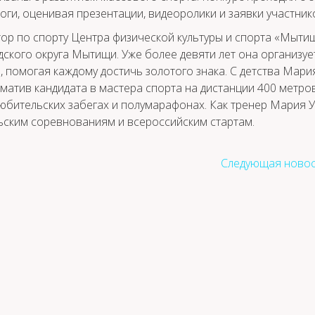
ги, оценивая презентации, видеоролики и заявки участник
ор по спорту Центра физической культуры и спорта «Мыти
дского округа Мытищи. Уже более девяти лет она организуе
, помогая каждому достичь золотого знака. С детства Мари
матив кандидата в мастера спорта на дистанции 400 метров
любительских забегах и полумарафонах. Как тренер Мария 
ьским соревнованиям и всероссийским стартам.
Следующая новос