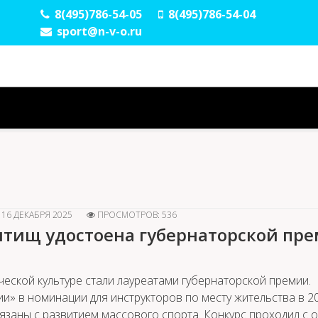
8(495)786-54-05
8(495)786-54-04
sport@n-v-o.ru
16 ДЕКАБРЯ 2025
ПРОСМОТРОВ: 536
ытищ удостоена губернаторской пр
еской культуре стали лауреатами губернаторской премии.
» в номинации для инструкторов по месту жительства в 2
вязаны с развитием массового спорта. Конкурс проходил с 