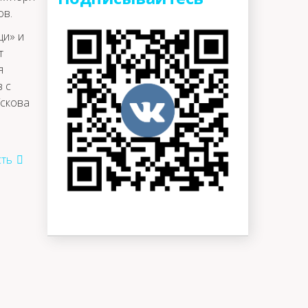
ов.
щи» и
т
я
 с
Ускова
ть