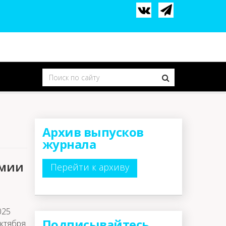
Архив выпусков
журнала
емии
Перейти к архиву
025
Подписывайтесь
октября