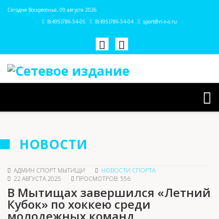
Сегодня Воскресенье, 09 августа 2026
8(495)786-54-05
8(495)786-54-04
sport@n-v-o.ru
НОВОСТИ
АДМИН СПОРТ МЫТИЩИ
НОВОСТИ СПОРТА
22 АВГУСТА 2025
ПРОСМОТРОВ: 556
В Мытищах завершился «Летний
Кубок» по хоккею среди
молодежных команд