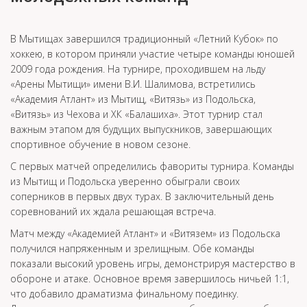
В Мытищах завершился традиционный «Летний Кубок» по
хоккею, в котором приняли участие четыре команды юношей
2009 года рождения. На турнире, проходившем на льду
«Арены Мытищи» имени В.И. Шалимова, встретились
«Академия Атлант» из Мытищ, «Витязь» из Подольска,
«Витязь» из Чехова и ХК «Балашиха». Этот турнир стал
важным этапом для будущих выпускников, завершающих
спортивное обучение в новом сезоне.
С первых матчей определились фавориты турнира. Команды
из Мытищ и Подольска уверенно обыграли своих
соперников в первых двух турах. В заключительный день
соревнований их ждала решающая встреча.
Матч между «Академией Атлант» и «Витязем» из Подольска
получился напряженным и зрелищным. Обе команды
показали высокий уровень игры, демонстрируя мастерство в
обороне и атаке. Основное время завершилось ничьей 1:1,
что добавило драматизма финальному поединку.