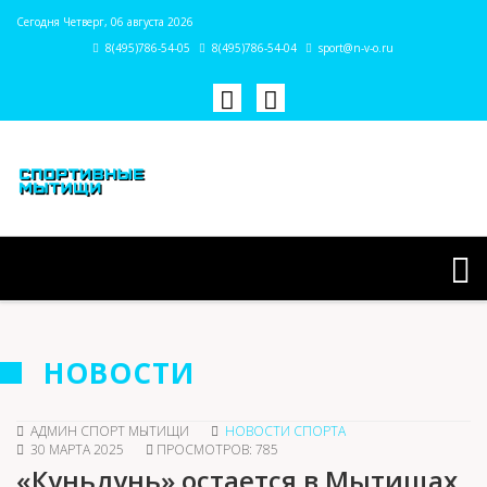
Сегодня Четверг, 06 августа 2026
8(495)786-54-05
8(495)786-54-04
sport@n-v-o.ru
НОВОСТИ
АДМИН СПОРТ МЫТИЩИ
НОВОСТИ СПОРТА
30 МАРТА 2025
ПРОСМОТРОВ: 785
«Куньлунь» остается в Мытищах