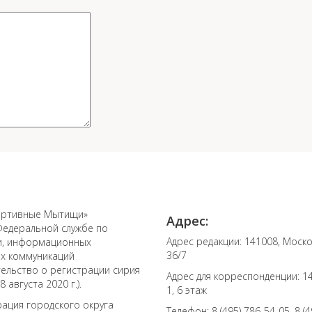
ортивные Мытищи»
Адрес:
Федеральной службе по
Адрес редакции: 141008, Моско
зи, информационных
36/7
ых коммуникаций
тельство о регистрации сирия
Адрес для корреспонденции: 141
 августа 2020 г.).
1, 6 этаж
ация городского округа
Телефон: 8 (495) 786-54-05, 8 (