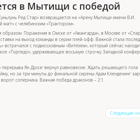
ется в Мытищи с победой
Куньлунь Ред Стар» возвращается на «Арену Мытищи имени В.И.
й матч с челябинским «Трактором».
 образом. Поражения в Омске от «Авангарда», в Москве от «Спар
ставки на выход команды в серии плей-офф. Важной стала послед
ь» встречался с подмосковным «Витязем», который сейчас находи
ское «Торпедо», удерживающее восьмую строчку Западной конфе
до перерыва Ян Дрозг вернул равновесие. Ждать решающего гола
йму, но за три минуты до финальной сирены Адам Кленденинг зар
 ворот соперника. Важная победа драконов – 2:1.
Следующая но