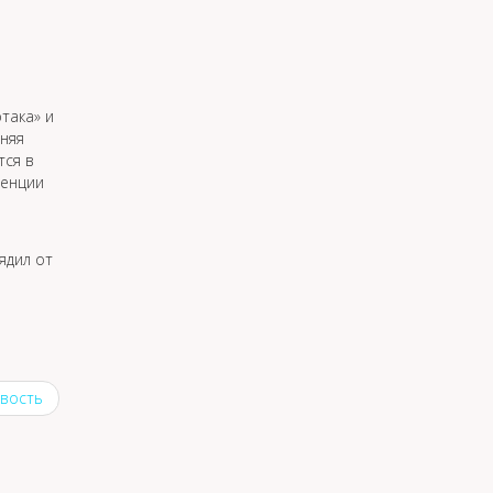
така» и
няя
тся в
ренции
ядил от
вость