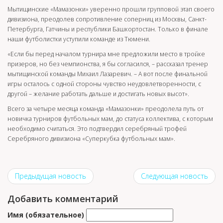
Мытищинские «Мамазонки» уверенно прошли групповой этап своего
дивизиона, преодолев сопротивление соперниц из Москвы, Санкт-
Петербурга, Гатчины и республики Башкортостан. Только в финале
наши футболистки уступили команде из Тюмени.
«Если бы перед началом турнира мне предложили место в тройке
призеров, но без чемпионства, я бы согласился, – рассказал тренер
мытищинской команды Михаил Лазаревич. – А вот после финальной
игры осталось с одной стороны чувство неудовлетворенности, с
другой – желание работать дальше и достигать новых высот».
Всего за четыре месяца команда «Мамазонки» преодолела путь от
новичка турниров футбольных мам, до статуса коллектива, с которым
необходимо считаться. Это подтвердил серебряный трофей
Серебряного дивизиона «Суперкубка футбольных мам».
Предыдущая новость
Следующая новость
Добавить комментарий
Имя (обязательное)