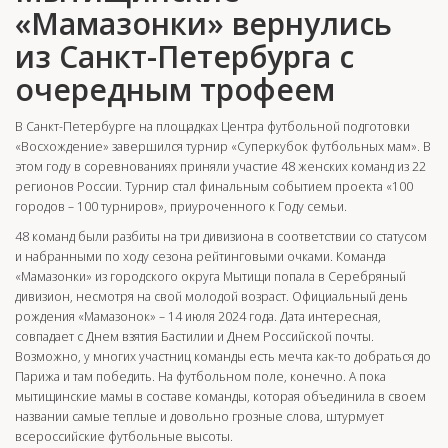
«Мамазонки» вернулись
из Санкт-Петербурга с
очередным трофеем
В Санкт-Петербурге на площадках Центра футбольной подготовки
«Восхождение» завершился турнир «Суперкубок футбольных мам». В
этом году в соревнованиях приняли участие 48 женских команд из 22
регионов России. Турнир стал финальным событием проекта «100
городов – 100 турниров», приуроченного к Году семьи.
48 команд были разбиты на три дивизиона в соответствии со статусом
и набранными по ходу сезона рейтинговыми очками. Команда
«Мамазонки» из городского округа Мытищи попала в Серебряный
дивизион, несмотря на свой молодой возраст. Официальный день
рождения «Мамазонок» – 14 июля 2024 года. Дата интересная,
совпадает с Днем взятия Бастилии и Днем Российской почты.
Возможно, у многих участниц команды есть мечта как-то добраться до
Парижа и там победить. На футбольном поле, конечно. А пока
мытищинские мамы в составе команды, которая объединила в своем
названии самые теплые и довольно грозные слова, штурмует
всероссийские футбольные высоты.