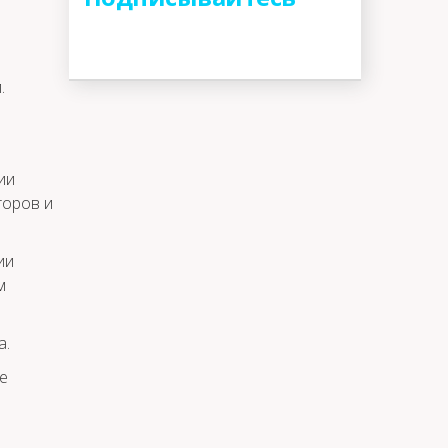
.
ии
торов и
ии
м
а.
е