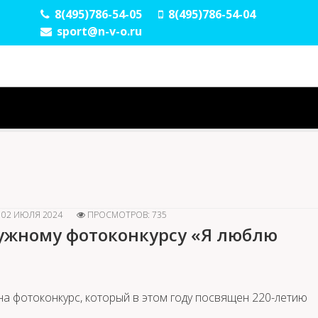
8(495)786-54-05
8(495)786-54-04
sport@n-v-o.ru
02 ИЮЛЯ 2024
ПРОСМОТРОВ: 735
ружному фотоконкурсу «Я люблю
а фотоконкурс, который в этом году посвящен 220-летию