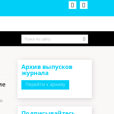
Архив выпусков
журнала
ие
Перейти к архиву
но
Подписывайтесь