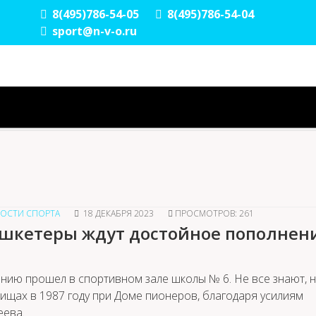
8(495)786-54-05
8(495)786-54-04
sport@n-v-o.ru
ОСТИ СПОРТА
18 ДЕКАБРЯ 2023
ПРОСМОТРОВ: 261
кетеры ждут достойное пополнен
нию прошел в спортивном зале школы № 6. Не все знают, 
ищах в 1987 году при Доме пионеров, благодаря усилиям
еева.