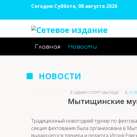
Сегодня Суббота, 08 августа 2026
Главная
Новости
НОВОСТИ
АДМИН СПОРТ МЫТИЩИ
НОВ
Мытищинские муш
Традиционный новогодний турнир по фехтова
секция фехтования была организована в Мыт
выдающегося тренера и педагога Игоря Елис