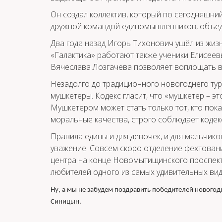
Он создал коллектив, который по сегодняшний
дружной командой единомышленников, объеди
Два года назад Игорь Тихонович ушёл из жиз
«Галактика» работают также ученики Елисеев
Вячеслава Лозгачева позволяет воплощать в
Незадолго до традиционного новогоднего ту
мушкетеры. Кодекс гласит, что «мушкетер – эт
Мушкетером может стать только тот, кто по
моральные качества, строго соблюдает кодекс
Правила едины и для девочек, и для мальчико
уважение. Совсем скоро отделение фехтован
центра на конце Новомытищинского проспекта
любителей одного из самых удивительных вид
Ну, а мы не забудем поздравить победителей новогодн
Синицын.