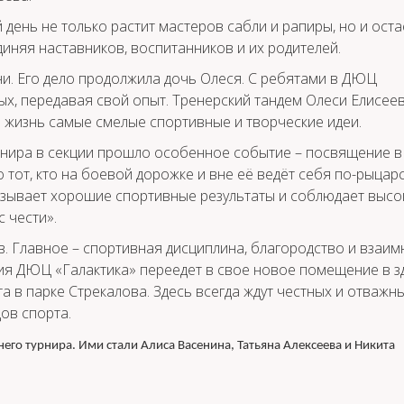
 день не только растит мастеров сабли и рапиры, но и оста
няя наставников, воспитанников и их родителей.
ни. Его дело продолжила дочь Олеся. С ребятами в ДЮЦ
ых, передавая свой опыт. Тренерский тандем Олеси Елисее
 жизнь самые смелые спортивные и творческие идеи.
рнира в секции прошло особенное событие – посвящение в
о тот, кто на боевой дорожке и вне её ведёт себя по-рыцарс
казывает хорошие спортивные результаты и соблюдает высо
 чести».
в. Главное – спортивная дисциплина, благородство и взаим
ия ДЮЦ «Галактика» переедет в свое новое помещение в з
 в парке Стрекалова. Здесь всегда ждут честных и отважн
ов спорта.
его турнира. Ими стали Алиса Васенина, Татьяна Алексеева и Никита