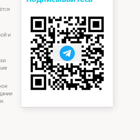
ётся
вой и
ки.
кие
ное
дании
ых