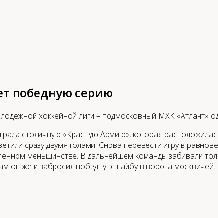
т победную серию
одёжной хоккейной лиги – подмосковный МХК «Атлант» од
грала столичную «Красную Армию», которая расположилась
ветили сразу двумя голами. Снова перевести игру в равнов
сленном меньшинстве. В дальнейшем команды забивали тол
там он же и забросил победную шайбу в ворота москвичей.