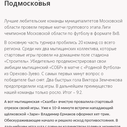
Подмосковья
Лучшие любительские команды муниципалитетов Московской
области провели первые матчи группового этапа Лиги
чемпионов Московской области по футболу в формате 8х8.
В основную часть турнира пробились 20 команд со всего
региона. Среди них два мытищинских коллектива, которые
стартовые игры провели на домашнем поле стадиона
«Строитель». Убедительно продемонстрировал свои
амбиции мытищинский «СОБР» в матче с «Родиной Футбола»
из Орехово-Зуево. С самых первых минут вопрос о
победителе был снят. Два быстрых гола Виктора Земченкова
предопределили ход игры. В дальнейшем преимущество
нашей команды только росло. Итог – 9:2.
А вот мытищинская «Скалба» вчистую провалила стартовый
отрезок своей игры. Уже к 10-й минуте встречи нападающий
щёлковской «Зари» Владимир Ермаков оформил хет-трик.
Обескураживающее начало и решило исход противостояния. В
дальнейшем игра шла с равным количеством голевых моментов,