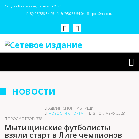
Сегодня Воскресенье, 09 августа 2026
8(495)786-54-05
8(495)786-54-04
sport@n-v-o.ru
НОВОСТИ
АДМИН СПОРТ МЫТИЩИ
НОВОСТИ СПОРТА
31 ОКТЯБРЯ 2023
ПРОСМОТРОВ: 338
Мытищинские футболисты
взяли старт в Лиге чемпионов