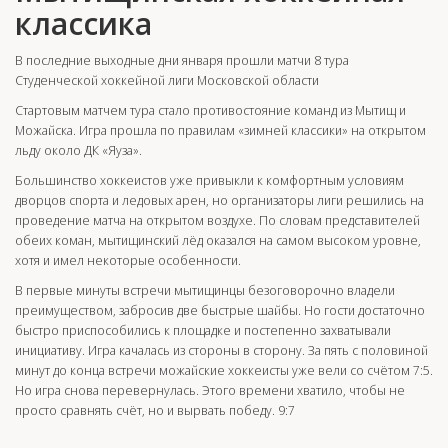
классика
В последние выходные дни января прошли матчи 8 тура
Студенческой хоккейной лиги Московской области
Стартовым матчем тура стало противостояние команд из Мытищ и
Можайска. Игра прошла по правилам «зимней классики» на открытом
льду около ДК «Яуза».
Большинство хоккеистов уже привыкли к комфортным условиям
дворцов спорта и ледовых арен, но организаторы лиги решились на
проведение матча на открытом воздухе. По словам представителей
обеих коман, мытищинский лёд оказался на самом высоком уровне,
хотя и имел некоторые особенности.
В первые минуты встречи мытищинцы безоговорочно владели
преимуществом, забросив две быстрые шайбы. Но гости достаточно
быстро приспособились к площадке и постепенно захватывали
инициативу. Игра качалась из стороны в сторону. За пять с половиной
минут до конца встречи можайские хоккеисты уже вели со счётом 7:5.
Но игра снова перевернулась. Этого времени хватило, чтобы не
просто сравнять счёт, но и вырвать победу. 9:7