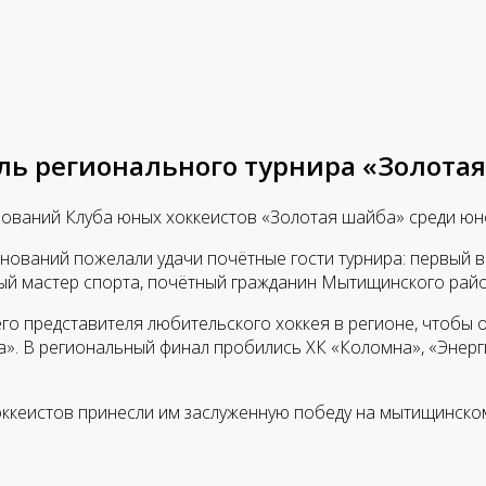
ь регионального турнира «Золота
ований Клуба юных хоккеистов «Золотая шайба» среди юн
нований пожелали удачи почётные гости турнира: первый 
ный мастер спорта, почётный гражданин Мытищинского рай
го представителя любительского хоккея в регионе, чтобы 
». В региональный финал пробились ХК «Коломна», «Энерги
оккеистов принесли им заслуженную победу на мытищинском