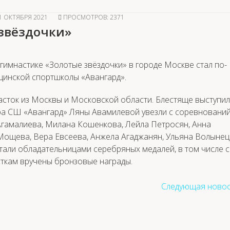
1 ОКТЯБРЯ 2021
ПРОСМОТРОВ: 2371
звёздочки»
гимнастике «Золотые звёздочки» в городе Москве стал по-
щинской спортшколы «Авангард».
асток из Москвы и Московской области. Блестяще выступи
а СШ «Авангард» Ляны Авамилевой увезли с соревнований
Агамалиева, Милана Кошенкова, Лейла Петросян, Анна
Мощева, Вера Евсеева, Анжела Агаджанян, Ульяна Волынец
тали обладательницами серебряных медалей, в том числе 
сткам вручены бронзовые награды.
Следующая новос