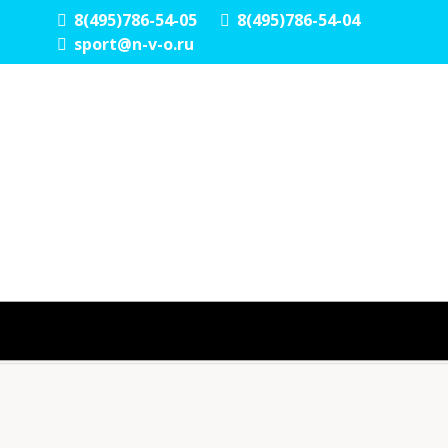
8(495)786-54-05
8(495)786-54-04
sport@n-v-o.ru