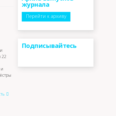
журнала
Перейти к архиву
Подписывайтесь
ли
 22
 и
сёстры
ть