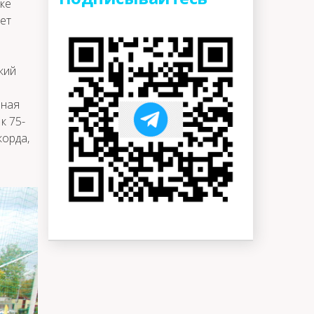
дке
ет
кий
ьная
к 75-
корда,