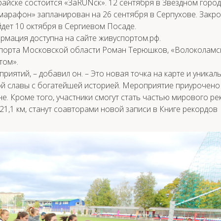
арайске состоится «ЗаRUNск». 12 сентября в Звездном горо
 марафон» запланирован на 26 сентября в Серпухове. Закро
йдет 10 октября в Сергиевом Посаде.
рмация доступна на сайте живуспортом.рф.
 спорта Московской области Роман Терюшков, «Волоколамс
том».
риятий, – добавил он. – Это новая точка на карте и уникал
й славы с богатейшей историей. Мероприятие приурочено 
. Кроме того, участники смогут стать частью мирового ре
 21,1 км, станут соавторами новой записи в Книге рекордов