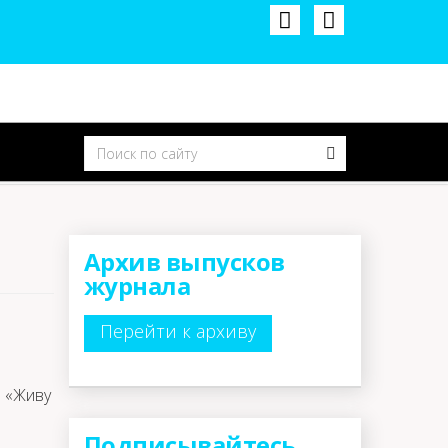
Архив выпусков
журнала
Перейти к архиву
в «Живу
Подписывайтесь