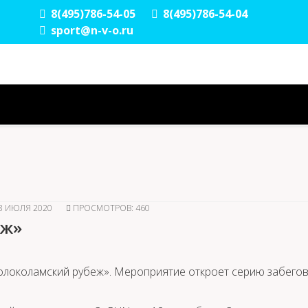
8(495)786-54-05
8(495)786-54-04
sport@n-v-o.ru
8 ИЮЛЯ 2020
ПРОСМОТРОВ: 460
еж»
Волоколамский рубеж». Мероприятие откроет серию забего