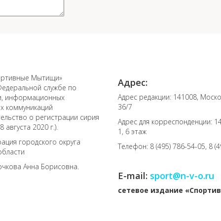
ортивные Мытищи»
Адрес:
Федеральной службе по
Адрес редакции: 141008, Моско
зи, информационных
36/7
ых коммуникаций
тельство о регистрации сирия
Адрес для корреспонденции: 141
 августа 2020 г.).
1, 6 этаж
ация городского округа
Телефон: 8 (495) 786-54-05, 8 (
области
ючкова Анна Борисовна.
E-mail:
sport@n-v-o.ru
cетевое издание «Спорт