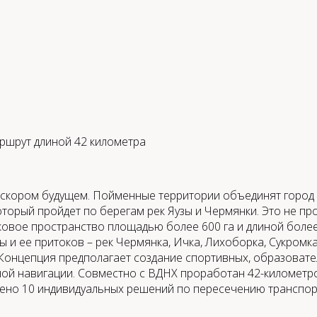
аршрут длиной 42 километра
 скором будущем. Пойменные территории объединят город 
торый пройдет по берегам рек Яузы и Чермянки. Это не пр
овое пространство площадью более 600 га и длиной более 
 ее притоков – рек Чермянка, Ичка, Лихоборка, Сукромка
 Концепция предполагает создание спортивных, образовате
иной навигации. Совместно с ВДНХ проработан 42-километ
ожено 10 индивидуальных решений по пересечению транспо