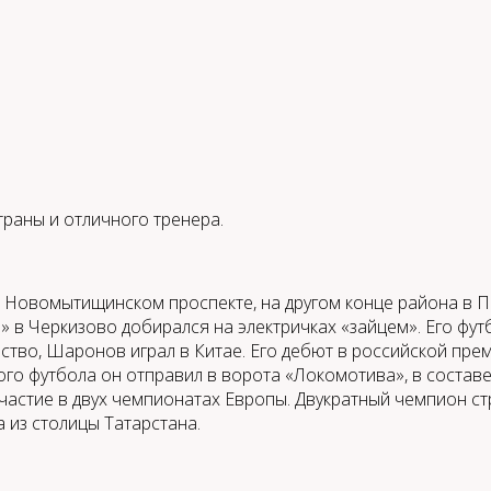
раны и отличного тренера.
на Новомытищинском проспекте, на другом конце района в
в Черкизово добирался на электричках «зайцем». Его фут
тво, Шаронов играл в Китае. Его дебют в российской премь
ого футбола он отправил в ворота «Локомотива», в составе 
астие в двух чемпионатах Европы. Двукратный чемпион стр
а из столицы Татарстана.