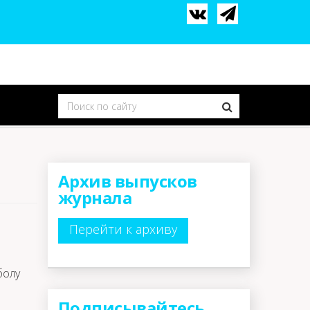
Архив выпусков
журнала
Перейти к архиву
болу
Подписывайтесь