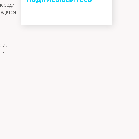
переди.
ведется
ти,
ле
ть