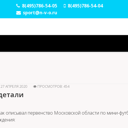
8(495)786-54-05
8(495)786-54-04
sport@n-v-o.ru
27 АПРЕЛЯ 2020
ПРОСМОТРОВ: 454
детали
так описывал первенство Московской области по мини-фут
ждения: