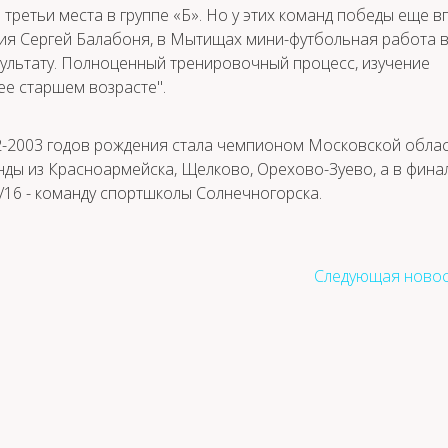
третьи места в группе «Б». Но у этих команд победы еще в
ния Сергей Балабоня, в Мытищах мини-футбольная работа 
зультату. Полноценный тренировочный процесс, изучение
ее старшем возрасте".
-2003 годов рождения стала чемпионом Московской облас
нды из Красноармейска, Щелково, Орехово-Зуево, а в фина
16 - команду спортшколы Солнечногорска.
Следующая новос