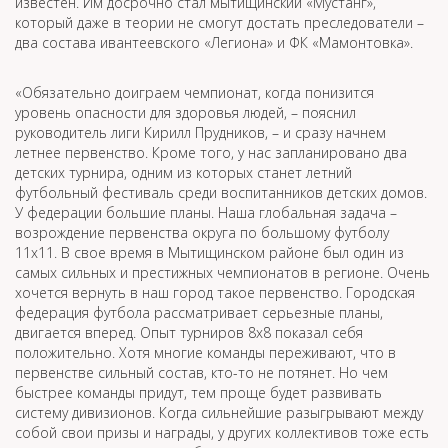
известен. Им досрочно стал мытищинский «Мустанг»,
который даже в теории не смогут достать преследователи –
два состава ивантеевского «Легиона» и ФК «Мамонтовка».
«Обязательно доиграем чемпионат, когда понизится
уровень опасности для здоровья людей, – пояснил
руководитель лиги Кирилл Прудников, – и сразу начнем
летнее первенство. Кроме того, у нас запланировано два
детских турнира, одним из которых станет летний
футбольный фестиваль среди воспитанников детских домов.
У федерации большие планы. Наша глобальная задача –
возрождение первенства округа по большому футболу
11х11. В свое время в Мытищинском районе был один из
самых сильных и престижных чемпионатов в регионе. Очень
хочется вернуть в наш город такое первенство. Городская
федерация футбола рассматривает серьезные планы,
двигается вперед. Опыт турниров 8х8 показал себя
положительно. Хотя многие команды переживают, что в
первенстве сильный состав, кто-то не потянет. Но чем
быстрее команды придут, тем проще будет развивать
систему дивизионов. Когда сильнейшие разыгрывают между
собой свои призы и награды, у других коллективов тоже есть