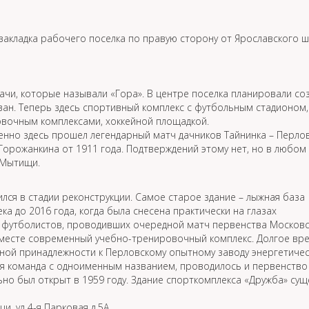
закладка рабочего поселка по правую сторону от Ярославского 
дачи, которые называли «Гора». В центре поселка планировали со
ван. Теперь здесь спортивный комплекс с футбольным стадионом,
вочным комплексами, хоккейной площадкой.
менно здесь прошел легендарный матч дачников Тайнинка – Перлов
орожанкина от 1911 года. Подтверждений этому нет, но в любом 
 Мытищи.
лся в стадии реконструкции. Самое старое здание – лыжная база
а до 2016 года, когда была снесена практически на глазах
 футболистов, проводивших очередной матч первенства Москов
 месте современный учебно-тренировочный комплекс. Долгое вр
ьной принадлежности к Перловскому опытному заводу энергетиче
ая команда с одноименным названием, проводилось и первенство
но был открыт в 1959 году. Здание спорткомплекса «Дружба» сущ
, ул 4-я Парковая д.5А .