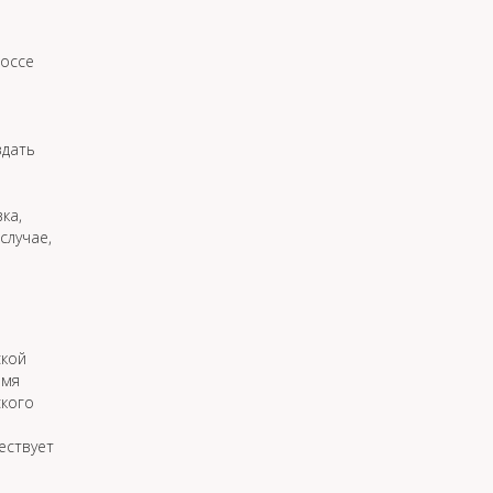
шоссе
здать
ка,
случае,
ской
емя
ского
ествует