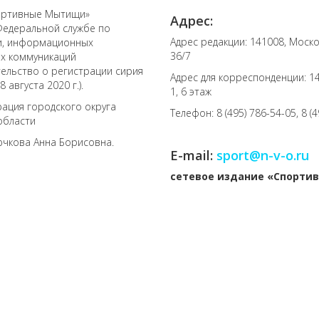
ортивные Мытищи»
Адрес:
Федеральной службе по
Адрес редакции: 141008, Моско
зи, информационных
36/7
ых коммуникаций
тельство о регистрации сирия
Адрес для корреспонденции: 141
 августа 2020 г.).
1, 6 этаж
ация городского округа
Телефон: 8 (495) 786-54-05, 8 (
области
ючкова Анна Борисовна.
E-mail:
sport@n-v-o.ru
cетевое издание «Спорт