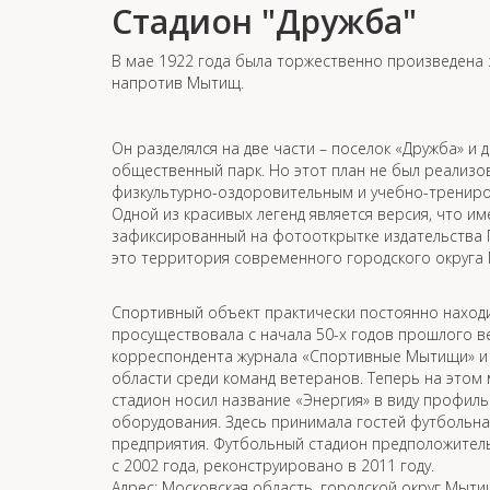
Стадион "Дружба"
В мае 1922 года была торжественно произведена 
напротив Мытищ.
Он разделялся на две части – поселок «Дружба» и 
общественный парк. Но этот план не был реализо
физкультурно-оздоровительным и учебно-трениро
Одной из красивых легенд является версия, что и
зафиксированный на фотооткрытке издательства Г
это территория современного городского округа
Спортивный объект практически постоянно находи
просуществовала с начала 50-х годов прошлого век
корреспондента журнала «Спортивные Мытищи» и
области среди команд ветеранов. Теперь на этом
стадион носил название «Энергия» в виду профил
оборудования. Здесь принимала гостей футбольн
предприятия. Футбольный стадион предположитель
с 2002 года, реконструировано в 2011 году.
Адрес: Московская область, городской округ Мытищи