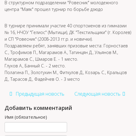
В структурном подразделении "Ровесник" молодежного
центра "Маяк" прошел турнир по борьбе дзюдо
В турнире принимали участие 40 спортсменов из гимназии
№ 16, НЧОУ "Гелиос" (Мытищи), ДК "Текстильщики" (г. Королев)
и СП "Ровесник" (2008-2013 гг.р. и новички).
Поздравляем ребят, занявших призовые места: Горностаев
С., Трофимов П., Магарамов А., Татинцян Д., Ульянов М.,
Магарамов С., Шмаров Е. - 1 место.
Глухов А., Банный С. - 2 место.
Полагина П., Золотухин М., Фиткулов Д., Козарь С., Кральцов
Д., Тарасов Д., Фадейчев О. - 3 место
Предыдущая новость
Следующая новость
Добавить комментарий
Имя (обязательное)