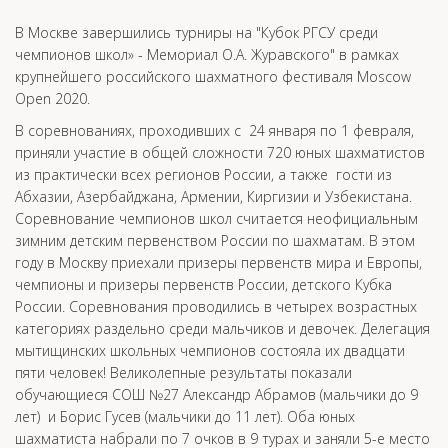
В Москве завершились турниры на "Кубок РГСУ среди
чемпионов школ» - Мемориал О.А. Журавского" в рамках
крупнейшего российского шахматного фестиваля Moscow
Open 2020.
В соревнованиях, проходивших с 24 января по 1 февраля,
приняли участие в общей сложности 720 юных шахматистов
из практически всех регионов России, а также гости из
Абхазии, Азербайджана, Армении, Киргизии и Узбекистана.
Соревнование чемпионов школ считается неофициальным
зимним детским первенством России по шахматам. В этом
году в Москву приехали призеры первенств мира и Европы,
чемпионы и призеры первенств России, детского Кубка
России. Соревнования проводились в четырех возрастных
категориях раздельно среди мальчиков и девочек. Делегация
мытищинских школьных чемпионов состояла их двадцати
пяти человек! Великолепные результаты показали
обучающиеся СОШ №27 Александр Абрамов (мальчики до 9
лет) и Борис Гусев (мальчики до 11 лет). Оба юных
шахматиста набрали по 7 очков в 9 турах и заняли 5-е место