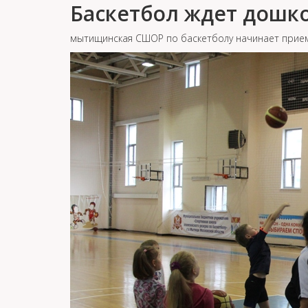
Баскетбол ждет дошк
мытищинская СШОР по баскетболу начинает прием